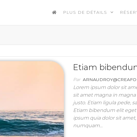
PLUS DE DÉTAILS
RÉSER
Etiam bibendum 
Par
ARNAUDROY@CREAFO
Lorem ipsum dolor sit amet
sit amet magna in magna g
justo. Etiam ligula pede, sa
Etiam bibendum elit eget 
ipsum quia dolor sit amet, 
numquam…