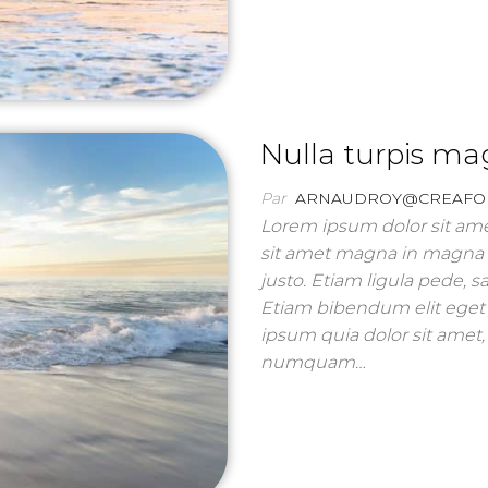
Nulla turpis m
Par
ARNAUDROY@CREAFO
Lorem ipsum dolor sit amet
sit amet magna in magna g
justo. Etiam ligula pede, sa
Etiam bibendum elit eget 
ipsum quia dolor sit amet, 
numquam…