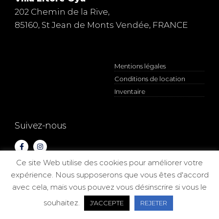
202 Chemin de la Rive,
85160, St Jean de Monts Vendée, FRANCE
Mentions légales
Conditions de location
Inventaire
Suivez-nous
Ce site Web utilise des cookies pour améliorer votre
expérience. Nous supposerons que vous êtes d'accord
Copyrights 2021
avec cela, mais vous pouvez vous désinscrire si vous le
souhaitez.
J'ACCEPTE
REJETER